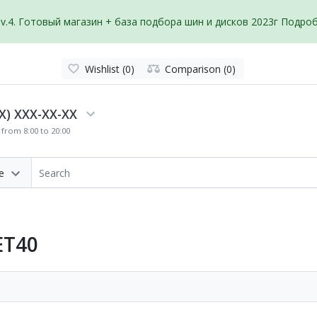
v.4. Готовый магазин + база подбора шин и дисков 2023г
Подробн
Wishlist (0)
Comparison (0)
X) XXX-XX-XX
from 8:00 to 20:00
e
ET40