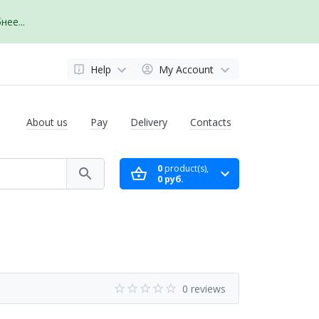
ее...
Help
My Account
About us
Pay
Delivery
Contacts
0
product(s),
0 руб.
0 reviews