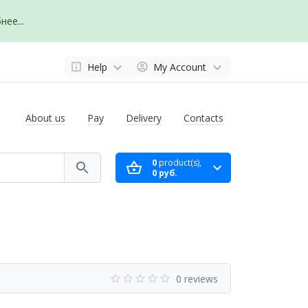
ее...
Help
My Account
About us
Pay
Delivery
Contacts
0
product(s),
0 руб.
0 reviews