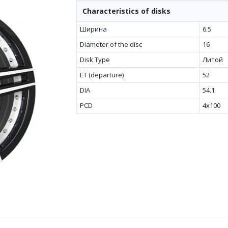
Characteristics of disks
Ширина
6.5
Diameter of the disc
16
Disk Type
Литой
ET (departure)
52
DIA
54.1
PCD
4x100