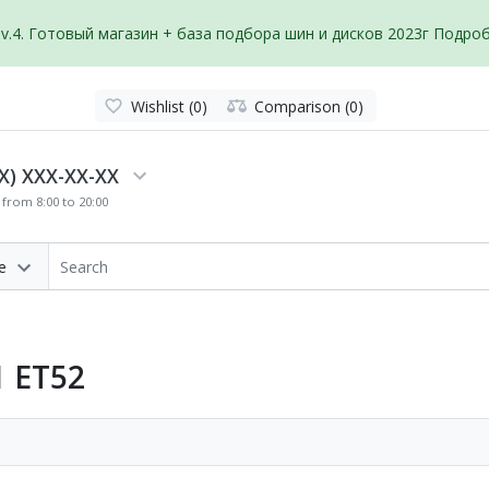
v.4. Готовый магазин + база подбора шин и дисков 2023г
Подробн
Wishlist (0)
Comparison (0)
X) XXX-XX-XX
from 8:00 to 20:00
e
1 ET52