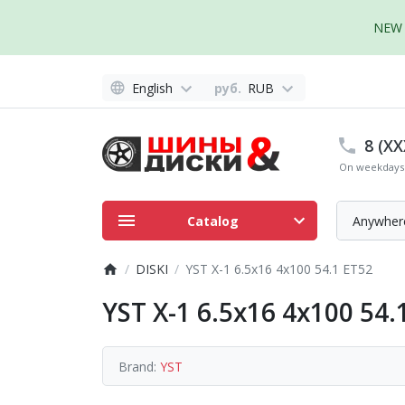
NEW 
English
руб.
RUB
8 (XX
On weekdays 
Catalog
Anywher
DISKI
YST X-1 6.5x16 4x100 54.1 ET52
YST X-1 6.5x16 4x100 54.
Brand:
YST