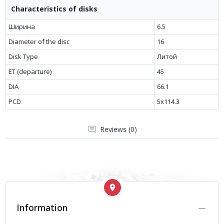
Characteristics of disks
Ширина
6.5
Diameter of the disc
16
Disk Type
Литой
ET (departure)
45
DIA
66.1
PCD
5x114.3
Reviews (0)
Information