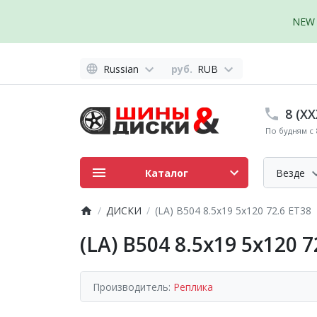
NEW 
Russian
руб.
RUB
8 (XX
По будням с 8
Каталог
Везде
ДИСКИ
(LA) B504 8.5x19 5x120 72.6 ET38
(LA) B504 8.5x19 5x120 7
Производитель:
Реплика